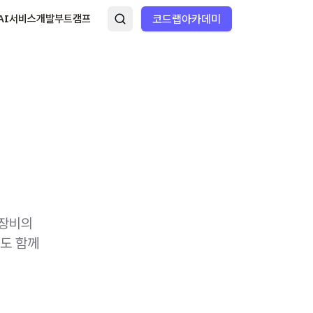
AI서비스개발부트캠프
코드랩아카데미
 장비의
무도 함께